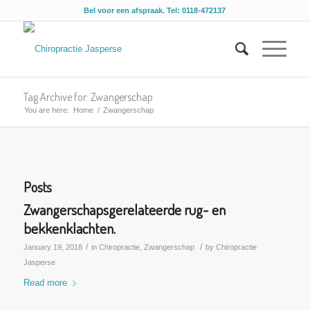
Bel voor een afspraak. Tel: 0118-472137
Tag Archive for: Zwangerschap
You are here:
Home
/
Zwangerschap
Posts
Zwangerschapsgerelateerde rug- en
bekkenklachten.
/
/
January 19, 2018
in
Chiropractie
,
Zwangerschap
by
Chiropractie
Jasperse
Read more