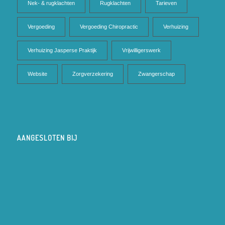
Nek- & rugklachten
Rugklachten
Tarieven
Vergoeding
Vergoeding Chiropractic
Verhuizing
Verhuizing Jasperse Praktijk
Vrijwilligerswerk
Website
Zorgverzekering
Zwangerschap
AANGESLOTEN BIJ