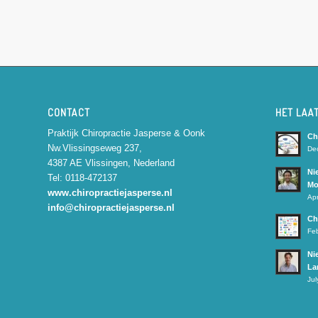
CONTACT
HET LAA
Praktijk Chiropractie Jasperse & Oonk
Ch
Nw.Vlissingseweg 237,
De
4387 AE Vlissingen, Nederland
Ni
Tel: 0118-472137
Mo
www.chiropractiejasperse.nl
Apr
info@chiropractiejasperse.nl
Ch
Feb
Ni
La
Jul