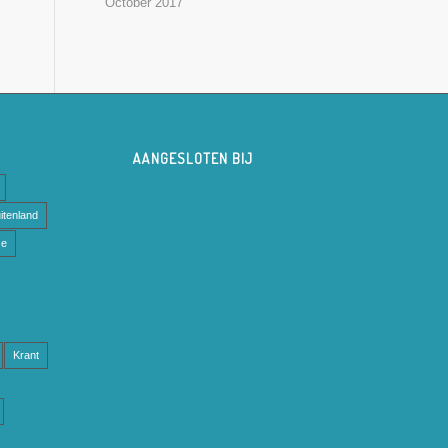
October 2017
AANGESLOTEN BIJ
itenland
se
Krant