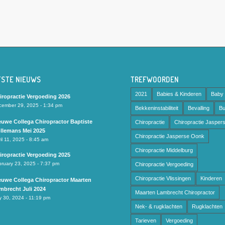
TSTE NIEUWS
TREFWOORDEN
2021
Babies & Kinderen
Baby
iropractie Vergoeding 2026
cember 29, 2025 - 1:34 pm
Bekkeninstabiliteit
Bevalling
Bu
euwe Collega Chiropractor Baptiste
Chiropractie
Chiropractie Jasper
llemans Mei 2025
Chiropractie Jasperse Oonk
il 11, 2025 - 8:45 am
Chiropractie Middelburg
iropractie Vergoeding 2025
ruary 23, 2025 - 7:37 pm
Chiropractie Vergoeding
Chiropractie Vlissingen
Kinderen
euwe Collega Chiropractor Maarten
mbrecht Juli 2024
Maarten Lambrecht Chiropractor
y 30, 2024 - 11:19 pm
Nek- & rugklachten
Rugklachten
Tarieven
Vergoeding