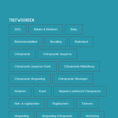
TREFWOORDEN
2021
Babies & Kinderen
Baby
Bekkeninstabiliteit
Bevalling
Buitenland
Chiropractie
Chiropractie Jasperse
Chiropractie Jasperse Oonk
Chiropractie Middelburg
Chiropractie Vergoeding
Chiropractie Vlissingen
Kinderen
Krant
Maarten Lambrecht Chiropractor
Nek- & rugklachten
Rugklachten
Tarieven
Vergoeding
Vergoeding Chiropractic
Verhuizing