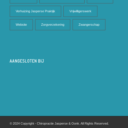
Verhuizing Jasperse Praktijk
Vrijwilligerswerk
Website
Zorgverzekering
Zwangerschap
AANGESLOTEN BIJ
© 2024 Copyright - Chiropractie Jasperse & Oonk. All Rights Reserved.