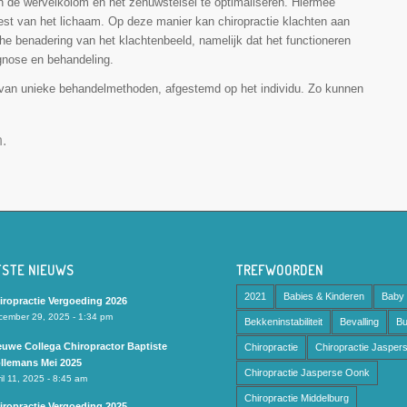
 de wervel­kolom en het zenuw­stelsel te optimaliseren. Hiermee
est van het lichaam. Op deze manier kan chiropractie klachten aan
che benadering van het klachtenbeeld, namelijk dat het functioneren
gnose en behandeling.
 van unieke behandelmethoden, afgestemd op het individu. Zo kunnen
n.
TSTE NIEUWS
TREFWOORDEN
2021
Babies & Kinderen
Baby
iropractie Vergoeding 2026
cember 29, 2025 - 1:34 pm
Bekkeninstabiliteit
Bevalling
Bu
euwe Collega Chiropractor Baptiste
Chiropractie
Chiropractie Jasper
llemans Mei 2025
Chiropractie Jasperse Oonk
il 11, 2025 - 8:45 am
Chiropractie Middelburg
iropractie Vergoeding 2025