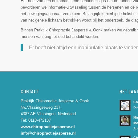
Het doel van een chiropractische behandeling is om de functie van
bevorderen we informatie-uitwisseling tussen de hersenen en de r
het bewegingsapparaat verhelpen. Belangrijk is hierbij de holistis
van het gehele lichaam betrokken wordt bij het onderzoek, de dia
Binnen Praktijk Chiropractie Jasperse & Oonk maken we gebruik
mensen van jong tot oud behandeld worden.
Er hoeft niet altijd een manipulatie plaats te vinde
CONTACT
HET LAA
Praktijk Chiropractie Jasperse & Oonk
Ch
Nw.Vlissingseweg 237,
De
4387 AE Vlissingen, Nederland
Ni
Tel: 0118-472137
Mo
www.chiropractiejasperse.nl
Apr
info@chiropractiejasperse.nl
Ch