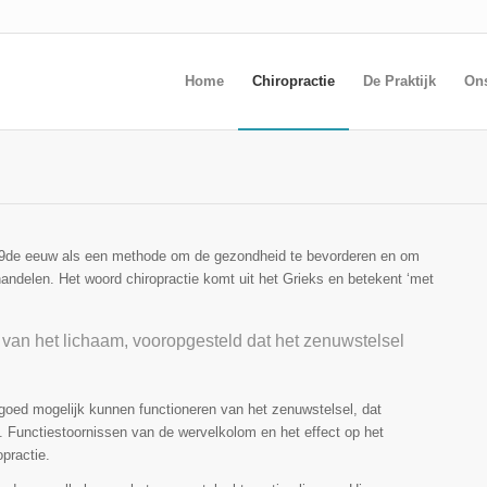
Home
Chiropractie
De Praktijk
On
e 19de eeuw als een methode om de gezondheid te bevorderen en om
handelen. Het woord chiropractie komt uit het Grieks en betekent ‘met
 van het lichaam, vooropgesteld dat het zenuwstelsel
goed mogelijk kunnen functioneren van het zenuwstelsel, dat
. Functie­stoornissen van de wervel­kolom en het effect op het
practie.