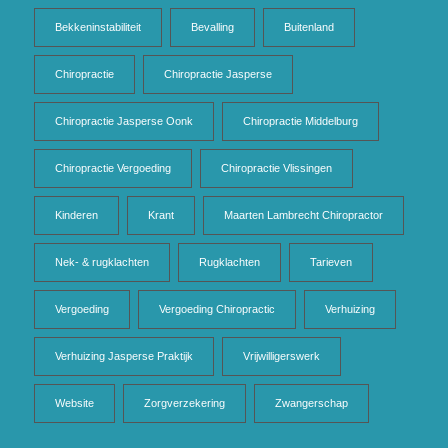
Bekkeninstabiliteit
Bevalling
Buitenland
Chiropractie
Chiropractie Jasperse
Chiropractie Jasperse Oonk
Chiropractie Middelburg
Chiropractie Vergoeding
Chiropractie Vlissingen
Kinderen
Krant
Maarten Lambrecht Chiropractor
Nek- & rugklachten
Rugklachten
Tarieven
Vergoeding
Vergoeding Chiropractic
Verhuizing
Verhuizing Jasperse Praktijk
Vrijwilligerswerk
Website
Zorgverzekering
Zwangerschap